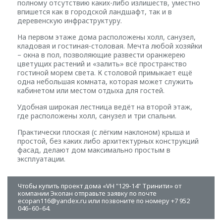
полному отсутствию каких-либо излишеств, уместно
впишется как в городской ландшафт, так и в
деревенскую инфраструктуру.
На первом этаже дома расположены холл, санузел,
кладовая и гостиная-столовая. Мечта любой хозяйки
– окна в пол, позволяющие развести оранжерею
цветущих растений и «залить» всё пространство
гостиной морем света. К столовой примыкает ещё
одна небольшая комната, которая может служить
кабинетом или местом отдыха для гостей.
Удобная широкая лестница ведёт на второй этаж,
где расположены холл, санузел и три спальни.
Практически плоская (с лёгким наклоном) крыша и
простой, без каких либо архитектурных конструкций
фасад, делают дом максимально простым в
эксплуатации.
Чтобы купить проект дома «VH "129-14" Тринити» от
компании Экопан отправьте заявку по почте
ecopan116@yandex.ru или позвоните по номеру +7 952
046–60–64.