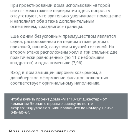
При проектировании дома использован «второй
свет» - межэтажные перекрытия здесь попросту
отсутствуют, что зрительно увеличивает помещение
и наполняет оба этажа дополнительным
освещением, «раздвигая» границы.
Ещё одним безусловным преимуществом является
сауна, расположенная на первом этаже рядом с
прихожей, ванной, санузлом и кухней-гостиной. На
втором этаже расположены холл и три спальни: две
практически равноценных (по 11 с небольшим
квадратов) и одна поменьше (7,96).
Вход в дом защищён широким козырьком, а
дизайнерское оформление фасадов полностью
соответствует оригинальному наполнению.
Чтобы купить проект дома «VH "10-13" Джестер» от
компании Экопан отправьте заявку по почте
ecopan116@yandex.ru или позвоните по номеру +7 952
046–60–64.
Вам может понравиться