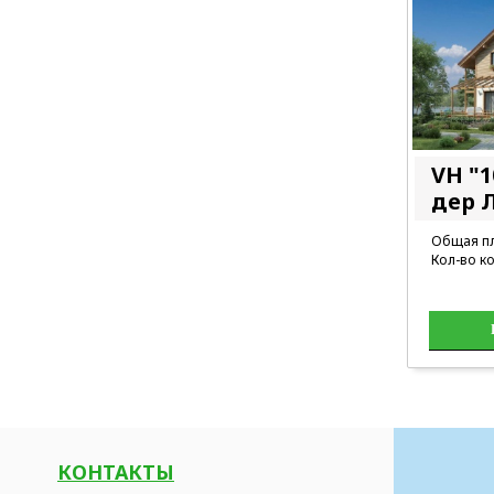
VH "1
дер 
Общая пл
Кол-во ко
КОНТАКТЫ