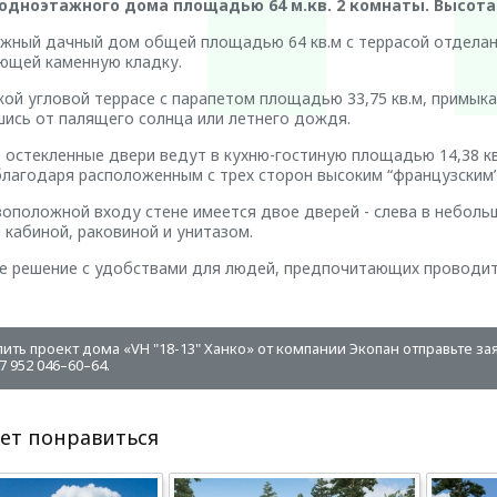
одноэтажного дома площадью 64 м.кв. 2 комнаты. Высота п
жный дачный дом общей площадью 64 кв.м с террасой отделан 
ющей каменную кладку.
ой угловой террасе с парапетом площадью 33,75 кв.м, примык
шись от палящего солнца или летнего дождя.
 остекленные двери ведут в кухню-гостиную площадью 14,38 кв
благодаря расположенным с трех сторон высоким “французским”
оположной входу стене имеется двое дверей - слева в небольшую
кабиной, раковиной и унитазом.
е решение с удобствами для людей, предпочитающих проводить
.
пить проект дома «VH "18-13" Ханко» от компании Экопан отправьте за
 952 046–60–64.
ет понравиться