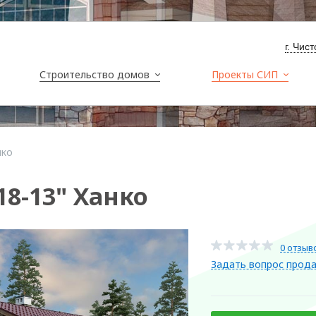
​г. Чи
Строительство домов
Проекты СИП
нко
18-13" Ханко
0 отзыв
Задать вопрос прод