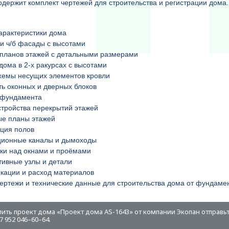
одержит комплект чертежей для строительства и регистрации дом
арактеристики дома
и ч/б фасады с высотами
планов этажей с детальными размерами
дома в 2-х ракурсах с высотами
хемы несущих элементов кровли
ь оконных и дверных блоков
 фундамента
тройства перекрытий этажей
ые планы этажей
ция полов
ционные каналы и дымоходы
ки над окнами и проёмами
тивные узлы и детали
кации и расход материалов
ертежи и технические данные для строительства дома от фундамен
пить проект дома «Проект дома AS-1643» от компании Экопан отправьт
 952 046–60–64.