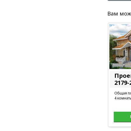
Вам мож
Прое
2179-
Общая пл
4 комнат