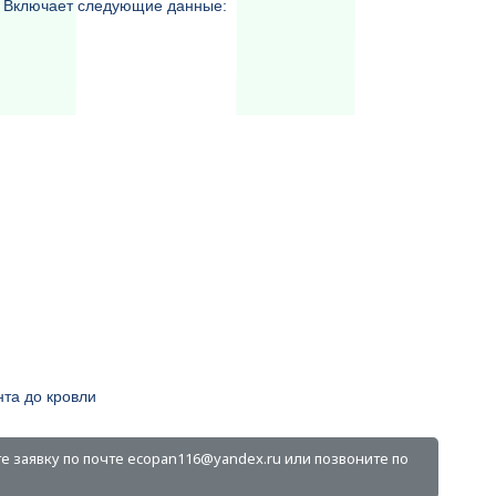
а. Включает следующие данные:
та до кровли
е заявку по почте ecopan116@yandex.ru или позвоните по