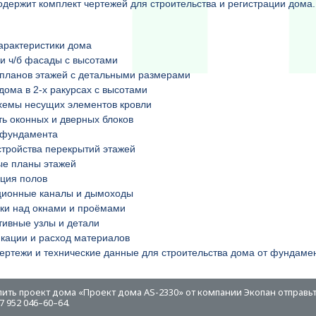
одержит комплект чертежей для строительства и регистрации дом
арактеристики дома
и ч/б фасады с высотами
планов этажей с детальными размерами
дома в 2-х ракурсах с высотами
хемы несущих элементов кровли
ь оконных и дверных блоков
 фундамента
тройства перекрытий этажей
ые планы этажей
ция полов
ционные каналы и дымоходы
ки над окнами и проёмами
тивные узлы и детали
кации и расход материалов
ертежи и технические данные для строительства дома от фундамен
пить проект дома «Проект дома AS-2330» от компании Экопан отправьт
 952 046–60–64.