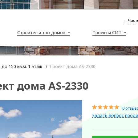
​г. Чи
Строительство домов
Проекты СИП
до 150 кв.м. 1 этаж
Проект дома AS-2330
кт дома AS-2330
0 отзыв
Задать вопрос прод