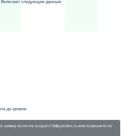
а. Включает следующие данные:
та до кровли
е заявку по почте ecopan116@yandex.ru или позвоните по