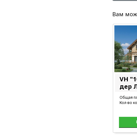
Вам мож
VH "1
дер 
Общая пл
Кол-во ко